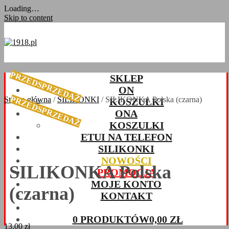
Loading…
Skip to content
PRZEDSPRZEDAŻ
SKLEP
ON
PRZEDSPRZEDAŻ
Strona główna
/
SILIKONKI
/ SILIKONKA Polska (czarna)
KOSZULKI
ONA
KOSZULKI
ETUI NA TELEFON
SILIKONKI
NOWOŚCI
SILIKONKA Polska
PROMOCJA
MOJE KONTO
(czarna)
KONTAKT
0 PRODUKTÓW
0,00 ZŁ
13,00
zł