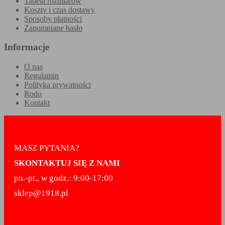
Tabela rozmiarów
Koszty i czas dostawy
Sposoby płatności
Zapomniane hasło
Informacje
O nas
Regulamin
Polityka prywatności
Rodo
Kontakt
MASZ PYTANIA?
SKONTAKTUJ SIĘ Z NAMI
pn.-pt., w godz.: 9:00-17:00
sklep@1918.pl