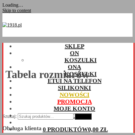
Loading…
Skip to content
SKLEP
ON
KOSZULKI
ONA
Tabela rozmiarów
KOSZULKI
ETUI NA TELEFON
SILIKONKI
NOWOŚCI
PROMOCJA
MOJE KONTO
KONTAKT
Szukaj:
Szukaj
Obsługa klienta
0 PRODUKTÓW
0,00 ZŁ