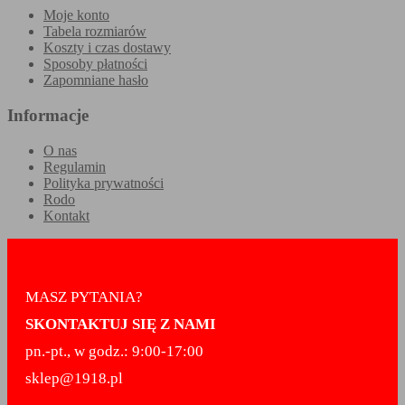
Moje konto
Tabela rozmiarów
Koszty i czas dostawy
Sposoby płatności
Zapomniane hasło
Informacje
O nas
Regulamin
Polityka prywatności
Rodo
Kontakt
MASZ PYTANIA?
SKONTAKTUJ SIĘ Z NAMI
pn.-pt., w godz.: 9:00-17:00
sklep@1918.pl