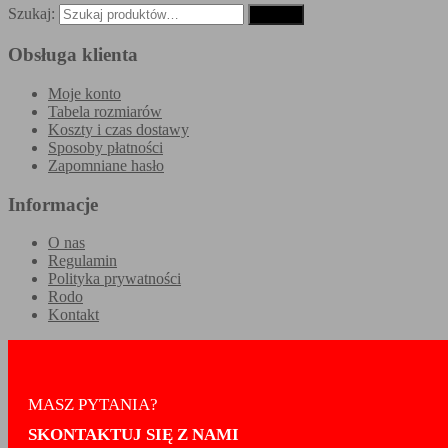
Szukaj:
Szukaj
Obsługa klienta
Moje konto
Tabela rozmiarów
Koszty i czas dostawy
Sposoby płatności
Zapomniane hasło
Informacje
O nas
Regulamin
Polityka prywatności
Rodo
Kontakt
MASZ PYTANIA?
SKONTAKTUJ SIĘ Z NAMI