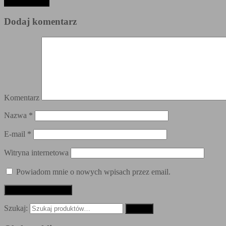
contact-bg.jpg
Dodaj komentarz
Komentarz
Nazwa
*
E-mail
*
Witryna internetowa
Powiadom mnie o nowych wpisach przez email.
Szukaj:
Szukaj