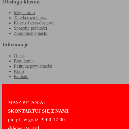
Obsługa klienta
Moje konto
Tabela rozmiarów
Koszty i czas dostawy
Sposoby płatności
Zapomniane hasło
Informacje
O nas
Regulamin
Polityka prywatności
Rodo
Kontakt
MASZ PYTANIA?
SKONTAKTUJ SIĘ Z NAMI
pn.-pt., w godz.: 9:00-17:00
sklep@1918.pl